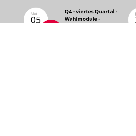
Q4 - viertes Quartal -
Mai
05
Wahlmodule -
Klassenstufe 9
Jul
30
St. Ursu