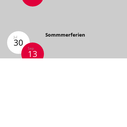
Sommmerferien
Jul
30
Sep
13
> ALLE TERMINE
> KALENDER ABONNIEREN